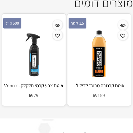
מוצרים דומים
1.5 ליטר
500 מ"ל
אוטם קרנובה מרוכז לדילול -
אוטם צבע קרמי חלקלק - Vonixx
SiO2 Pro
Vonixx Carnaúba Express Ultra
₪
₪
79
159