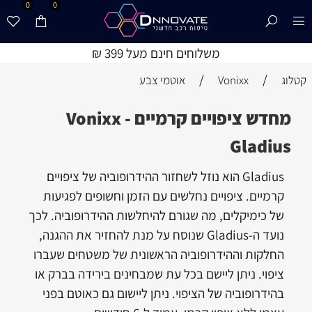
0
0
משלוחים חינם מעל 399 ₪
/
/
קטלוג
Vonixx
אוטמי צבע
מחדש ציפויים קרמיים - Vonixx
Gladius
Gladius הוא נוזל לשחזור ההידרופוביה של ציפויים
קרמיים. ציפויים נחלשים עם הזמן וחשופים לפגיעות
של כימיקלים, מה שגורם להיחלשות ההידרופוביה. לכך
נועד ה-Gladius שנוסח על מנת להחזיר את ההגנה,
החלקות וההידרופוביה הראשונית של משטחים שעברו
ציפוי. ניתן ליישם בכל עת שמבחינים בירידה בברק או
בהידרופוביה של הציפוי. ניתן ליישום גם כאוטם בפני