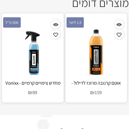
מוצרים דומים
1.5 ליטר
500 מ"ל
אוטם קרנובה מרוכז לדילול -
מחדש ציפויים קרמיים - Vonixx
Gladius
Vonixx Carnaúba Express Ultra
₪
₪
89
159