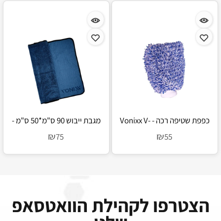
כפפת שטיפה רכה - Vonixx V-
מגבת ייבוש 90 ס"מ*50 ס"מ -
Vonixx V-Dry
Wash Mitt
₪
₪
75
55
הצטרפו לקהילת הוואטסאפ