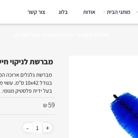
תגי הבית
אודות
בלוג
צור קשר
משלוח חינם עד הבית בהזמנות
מעל 399 ₪
מברשת לניקוי חישוקים - -Rim
מברשת גלגלים ארוכה המספקת
בגודל 10x42 ס”מ. עשוי מזיפי ניילון אשר מנקים ביעילות אך לא ישרטו את המשטח.
בעל ידית פלסטיק מגומי.
59
₪