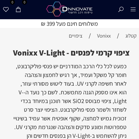
0
0
משלוחים חינם מעל 399 ₪
/
/
קטלוג
Vonixx
ציפויים
ציפוי קרמי לפנסים - Vonixx V-Light
כמעט לכל כלי הרכב המודרניים יש פנסי פוליקרבונט,
חומר קל משקל ועמיד, אך רגיש לחמצון והצהבה
לאחר חשיפה לקרני UV. בעוד ליטוש מסורתי עוזר,
הוא אינו מספק הגנה מתמשכת. לשם כך נועד ה-V-
Light, ציפוי מבוסס SiO2 אשר תוכנן במיוחד בכדי
לשחזר ולשמר פנסי פוליקרבונט. הציפוי יוצר סרט
זכוכית גמיש למחצה, שקוף אופטית אשר עמיד בשינויי
טמפרוטות ומונע סדקים והצהבה שנגרמת מקרני UV.
ניתן להשתמש ב-V-Light הן בפנסים חדשים והן