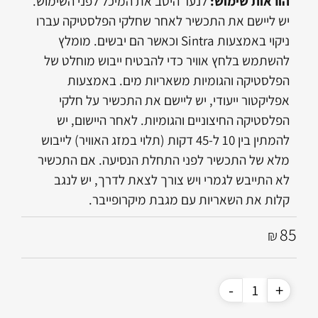
הוראות שימוש:
לנער היטב את המיכל לפני השימוש.
יש ליישם את התכשיר לאחר שחלקי הפלסטיקה עברו
ניקוי באמצעות Sintra וכאשר הם יבשים. מומלץ
להשתמש בלחץ אוויר כדי להבטיח ייבוש מוחלט של
הפלסטיקה והגומיות משאריות מים. באמצעות
אפליקטור ייעודי, יש ליישם את התכשיר על חלקי
הפלסטיקה החיצוניים והגומיות. לאחר היישום, יש
להמתין בין 10 ל-45 דקות (תלוי במזג האוויר) לייבוש
מלא של התכשיר לפני התחלת הנסיעה. אם התכשיר
לא התייבש לגמרי ויש צורך לצאת לדרך, יש לנגב
קלות את השאריות עם מגבת מיקרופייבר.
85
₪