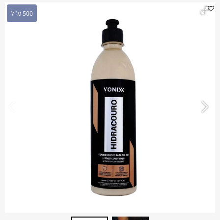
500 מ"ל