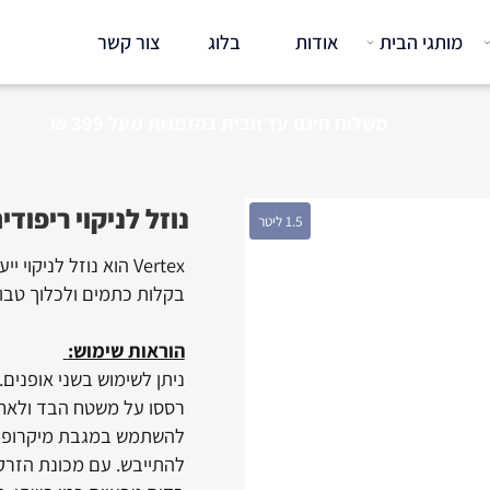
תגי הבית
אודות
בלוג
צור קשר
משלוח חינם עד הבית בהזמנות
מעל 399 ₪
נוזל לניקוי ריפודים - nixx Vertex
1.5 ליטר
Vertex הוא נוזל לניקוי 
בקלות כתמים ולכלוך טבוע ב
הוראות שימוש:
רססו על משטח הבד ולאחר מ
להשתמש במגבת מיקרופייבר 