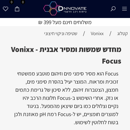
0
0
משלוחים חינם מעל 399 ₪
/
/
קטלוג
Vonixx
שטיפה וניקוי חיצוני
מחדש שמשות ומסיר אבנית - Vonixx
Focus
Focus הוא מסיר סימני מים וזיהום מוטבע ממשטחי
זכוכית ומראות. המוצר יעיל בהסרת סימני מים,
חמצון, הצטברות זיהום, ללא סיכון של גרימת כתמים
או נזק. אחרי השימוש ב-Focus חלונות הרכב יהיו
נקיים וצלולים כמו ביום שיצאן מהמפעל. בניגוד
למוצרים חומציים, יש ל-Focus רמת pH מאוזנת ולכן
בטוח לחלוטין לשימוש.