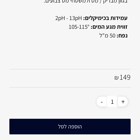
בגוון מבריק / מט ולמשטחי מט צבועים.
עמידות בכימיקלים:
2pH - 13pH
זווית מגע המים:
105-115°
נפח:
50 מ"ל
149
₪
הוספה לסל